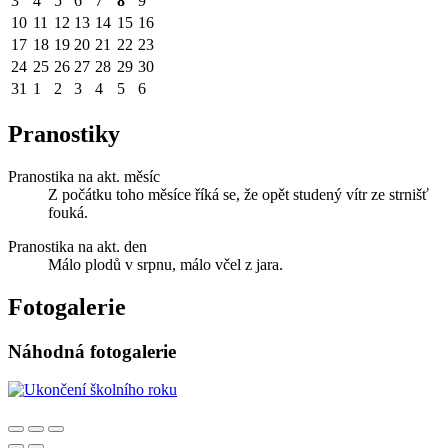
3
4
5
6
7
8
9
10
11
12
13
14
15
16
17
18
19
20
21
22
23
24
25
26
27
28
29
30
31
1
2
3
4
5
6
Pranostiky
Pranostika na akt. měsíc
Z počátku toho měsíce říká se, že opět studený vítr ze strnišť
fouká.
Pranostika na akt. den
Málo plodů v srpnu, málo včel z jara.
Fotogalerie
Náhodná fotogalerie