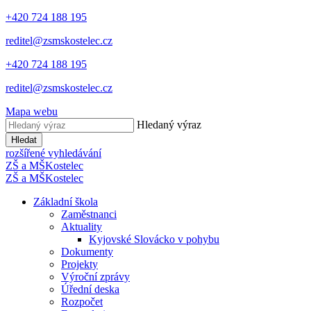
+420 724 188 195
reditel@zsmskostelec.cz
+420 724 188 195
reditel@zsmskostelec.cz
Mapa webu
Hledaný výraz
Hledat
rozšířené vyhledávání
ZŠ a MŠ
Kostelec
ZŠ a MŠ
Kostelec
Základní škola
Zaměstnanci
Aktuality
Kyjovské Slovácko v pohybu
Dokumenty
Projekty
Výroční zprávy
Úřední deska
Rozpočet