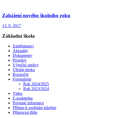
Zahájení nového školního roku
13. 9. 2017
Základní škola
Zaměstnanci
Aktuality
Dokumenty
Projekty
Výroční zprávy
Úřední deska
Rozpočet
Fotogalerie
Rok 2024⁄2025
Rok 2023⁄2024
Videa
E-podatelna
Povinné informace
Přístup k osobním údajům
Přípravná třída