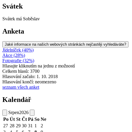
Svátek
Svátek má
Soběslav
Anketa
Jaké informace na našich webových stránkách nejčastěji vyhledáváte?
Jídelníček (40%)
Akce (28%)
Fotografie (32%)
Hlasujte kliknutím na jednu z možností
Celkem hlasů: 3700
Hlasování začalo: 1. 10. 2018
Hlasování končí: neomezeno
seznam všech anket
Kalendář
Srpen
2026
Po
Út
St
Čt
Pá
So
Ne
27
28
29
30
31
1
2