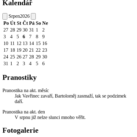
Kalendář
Srpen
2026
Po
Út
St
Čt
Pá
So
Ne
27
28
29
30
31
1
2
3
4
5
6
7
8
9
10
11
12
13
14
15
16
17
18
19
20
21
22
23
24
25
26
27
28
29
30
31
1
2
3
4
5
6
Pranostiky
Pranostika na akt. měsíc
Jak Vavřinec zavaří, Bartoloměj zasmaží, tak se podzimek
daří.
Pranostika na akt. den
V srpnu již nelze slunci mnoho věřit.
Fotogalerie