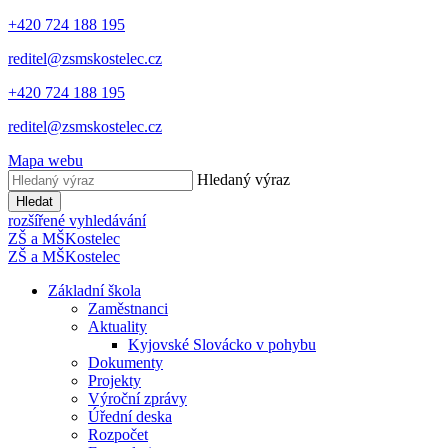
+420 724 188 195
reditel@zsmskostelec.cz
+420 724 188 195
reditel@zsmskostelec.cz
Mapa webu
Hledaný výraz
Hledat
rozšířené vyhledávání
ZŠ a MŠ
Kostelec
ZŠ a MŠ
Kostelec
Základní škola
Zaměstnanci
Aktuality
Kyjovské Slovácko v pohybu
Dokumenty
Projekty
Výroční zprávy
Úřední deska
Rozpočet