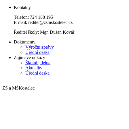
Kontakty
Telefon: 724 188 195
E-mail: reditel@zsmskostelec.cz
Ředitel školy: Mgr. Dušan Kovář
Dokumenty
Výroční zprávy
Úřední deska
Zajímavé odkazy
Školní jídelna
Aktuality
Úřední deska
ZŠ a MŠ
Kostelec