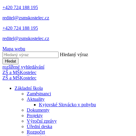
+420 724 188 195
reditel@zsmskostelec.cz
+420 724 188 195
reditel@zsmskostelec.cz
Mapa webu
Hledaný výraz
Hledat
rozšířené vyhledávání
ZŠ a MŠ
Kostelec
ZŠ a MŠ
Kostelec
Základní škola
Zaměstnanci
Aktuality
Kyjovské Slovácko v pohybu
Dokumenty
Projekty
Výroční zprávy
Úřední deska
Rozpočet