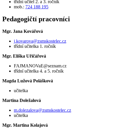
třídní učitel 2. a 3. ročník
mob.:
724 188 195
Pedagogičtí pracovníci
Mgr. Jana Kovářová
j.kovarova@zsmskostelec.cz
třídní učitelka 1. ročník
Mgr. Eliška Uřičářová
FAJMANOVaE@seznam.cz
třídní učitelka 4. a 5. ročník
Magda Lužová Polášková
učitelka
Martina Doležalová
m.dolezalova@zsmskostelec.cz
učitelka
Mgr. Martina Kolajová