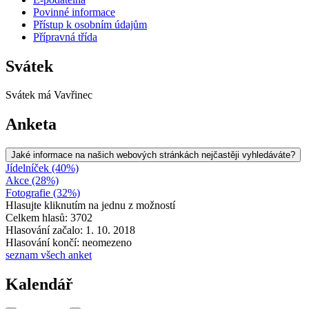
Povinné informace
Přístup k osobním údajům
Přípravná třída
Svátek
Svátek má
Vavřinec
Anketa
Jaké informace na našich webových stránkách nejčastěji vyhledáváte?
Jídelníček (40%)
Akce (28%)
Fotografie (32%)
Hlasujte kliknutím na jednu z možností
Celkem hlasů: 3702
Hlasování začalo: 1. 10. 2018
Hlasování končí: neomezeno
seznam všech anket
Kalendář