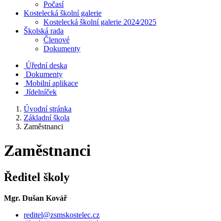
Počasí
Kostelecká školní galerie
Kostelecká školní galerie 2024⁄2025
Školská rada
Členové
Dokumenty
Úřední deska
Dokumenty
Mobilní aplikace
Jídelníček
Úvodní stránka
Základní škola
Zaměstnanci
Zaměstnanci
Ředitel školy
Mgr. Dušan Kovář
reditel@zsmskostelec.cz