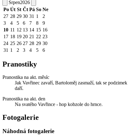
Srpen
2026
Po
Út
St
Čt
Pá
So
Ne
27
28
29
30
31
1
2
3
4
5
6
7
8
9
10
11
12
13
14
15
16
17
18
19
20
21
22
23
24
25
26
27
28
29
30
31
1
2
3
4
5
6
Pranostiky
Pranostika na akt. měsíc
Jak Vavřinec zavaří, Bartoloměj zasmaží, tak se podzimek
daří.
Pranostika na akt. den
Na svatého Vavřince - hop kobzole do hrnce.
Fotogalerie
Náhodná fotogalerie