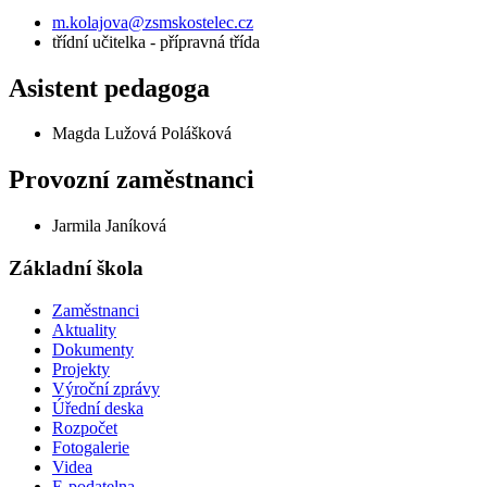
m.kolajova@zsmskostelec.cz
třídní učitelka - přípravná třída
Asistent pedagoga
Magda Lužová Polášková
Provozní zaměstnanci
Jarmila Janíková
Základní škola
Zaměstnanci
Aktuality
Dokumenty
Projekty
Výroční zprávy
Úřední deska
Rozpočet
Fotogalerie
Videa
E-podatelna