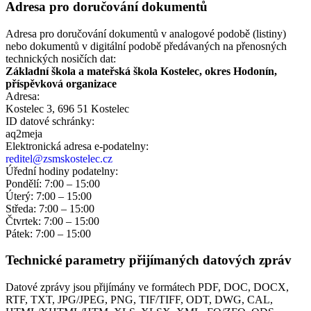
Adresa pro doručování dokumentů
Adresa pro doručování dokumentů v analogové podobě (listiny)
nebo dokumentů v digitální podobě předávaných na přenosných
technických nosičích dat:
Základní škola a mateřská škola Kostelec, okres Hodonín,
příspěvková organizace
Adresa:
Kostelec 3, 696 51 Kostelec
ID datové schránky:
aq2meja
Elektronická adresa e‑podatelny:
reditel@zsmskostelec.cz
Úřední hodiny podatelny:
Pondělí: 7:00 – 15:00
Úterý: 7:00 – 15:00
Středa: 7:00 – 15:00
Čtvrtek: 7:00 – 15:00
Pátek: 7:00 – 15:00
Technické parametry přijímaných datových zpráv
Datové zprávy jsou přijímány ve formátech
PDF, DOC, DOCX,
RTF, TXT, JPG/JPEG, PNG, TIF/TIFF, ODT, DWG, CAL,