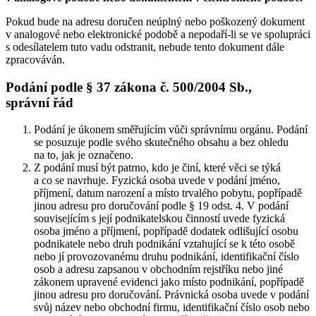
Pokud bude na adresu doručen neúplný nebo poškozený dokument
v analogové nebo elektronické podobě a nepodaří-li se ve spolupráci
s odesílatelem tuto vadu odstranit, nebude tento dokument dále
zpracováván.
Podání podle § 37 zákona č. 500/2004 Sb.,
správní řád
Podání je úkonem směřujícím vůči správnímu orgánu. Podání
se posuzuje podle svého skutečného obsahu a bez ohledu
na to, jak je označeno.
Z podání musí být patrno, kdo je činí, které věci se týká
a co se navrhuje. Fyzická osoba uvede v podání jméno,
příjmení, datum narození a místo trvalého pobytu, popřípadě
jinou adresu pro doručování podle § 19 odst. 4. V podání
souvisejícím s její podnikatelskou činností uvede fyzická
osoba jméno a příjmení, popřípadě dodatek odlišující osobu
podnikatele nebo druh podnikání vztahující se k této osobě
nebo jí provozovanému druhu podnikání, identifikační číslo
osob a adresu zapsanou v obchodním rejstříku nebo jiné
zákonem upravené evidenci jako místo podnikání, popřípadě
jinou adresu pro doručování. Právnická osoba uvede v podání
svůj název nebo obchodní firmu, identifikační číslo osob nebo