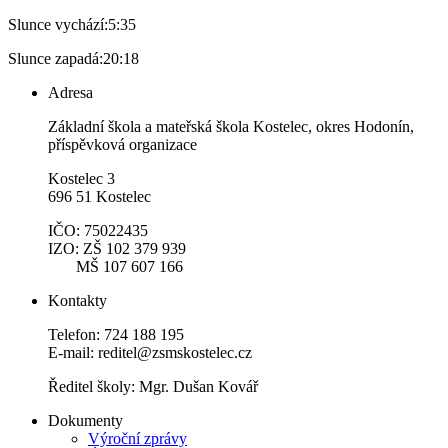
Slunce vychází:
5:35
Slunce zapadá:
20:18
Adresa
Základní škola a mateřská škola Kostelec, okres Hodonín,
příspěvková organizace
Kostelec 3
696 51 Kostelec
IČO: 75022435
IZO: ZŠ 102 379 939
MŠ 107 607 166
Kontakty
Telefon: 724 188 195
E-mail: reditel@zsmskostelec.cz
Ředitel školy: Mgr. Dušan Kovář
Dokumenty
Výroční zprávy