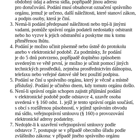
obdobný údaj a adresu sídla, popřípadě jinou adresu
pro doručování. Podání musí obsahovat označení správního
orgánu, jemuž je určeno, další náležitosti, které stanoví zákon,
a podpis osoby, která je činí.
Nemá-li podání předepsané náležitosti nebo trpí-li jinými
vadami, pomůže správní orgán podateli nedostatky odstranit
nebo ho vyzve k jejich odstranění a poskytne mu k tomu
přiměřenou lhůtu.
Podání je možno učinit písemně nebo ústně do protokolu
anebo v elektronické podobě. Za podmínky, že podání
je do 5 dnů potvrzeno, popřípadě doplněno způsobem
uvedeným ve větě první, je možno je učinit pomocí jiných
technických prostředků, zejména prostřednictvím dálnopisu,
telefaxu nebo veřejné datové sítě bez použití podpisu.
Podání se činí u správního orgánu, který je věcně a místně
příslušný. Podání je učiněno dnem, kdy tomuto orgánu došlo.
Není-li správní orgán schopen zajistit přijímání podání
v elektronické podobě podle odstavce 4, uzavře osoba
uvedená v § 160 odst. 1. jejíž je tento správní orgán součástí,
s obcí s rozšířenou působností, v jejímž správním obvodu
má sídlo, veřejnoprávní smlouvu (§ 160) o provozování
elektronické adresy podatelny.
Nedojde-li k uzavření veřejnoprávní smlouvy podle
odstavce 7, postupuje se v případě obecního úřadu podle
zvláštního zákona: v případě jiného správního orgánu