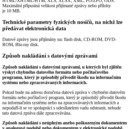
HTML/XHTML/HTM, XLS, XLSX, XML, FO/ZFO, ODS.
Maximální přípustná velikost přijímané zprávy nebo přílohy
je
10 MB
.
Technické parametry fyzických nosičů, na nichž lze
předávat elektronická data
Datové zprávy jsou přijímány na:
flash disk, CD-ROM, DVD-
ROM, Blu-ray disk.
Způsob nakládání s datovými zprávami
Způsob nakládání s datovými zprávami, u kterých byl zjištěn
výskyt chybného datového formátu nebo počítačového
programu, který je způsobilý přivodit škodu na informačním
systému nebo zpracovávaných informacích.
Pokud bude na adresu doručena datová zpráva v chybném datovém
formátu nebo počítačový program, který je způsobilý přivodit škodu
na informačním systému nebo na zpracovávaných informacích a
nepodaří-li se ve spolupráci s odesílatelem vadu odstranit, nebude
tato datová zpráva dále zpracovávána.
Způsob nakládání s neúplným anebo poškozeným dokumentem
v analogové podobě nebo dokumentem v elektronické podobě.