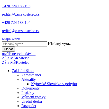
+420 724 188 195
reditel@zsmskostelec.cz
+420 724 188 195
reditel@zsmskostelec.cz
Mapa webu
Hledaný výraz
Hledat
rozšířené vyhledávání
ZŠ a MŠ
Kostelec
ZŠ a MŠ
Kostelec
Základní škola
Zaměstnanci
Aktuality
Kyjovské Slovácko v pohybu
Dokumenty
Projekty
Výroční zprávy
Úřední deska
Rozpočet