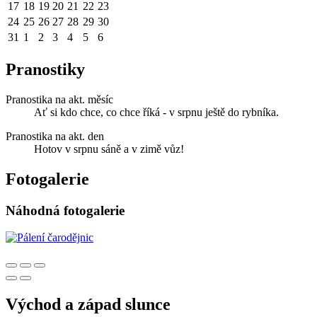
17
18
19
20
21
22
23
24
25
26
27
28
29
30
31
1
2
3
4
5
6
Pranostiky
Pranostika na akt. měsíc
Ať si kdo chce, co chce říká - v srpnu ještě do rybníka.
Pranostika na akt. den
Hotov v srpnu sáně a v zimě vůz!
Fotogalerie
Náhodná fotogalerie
Východ a západ slunce