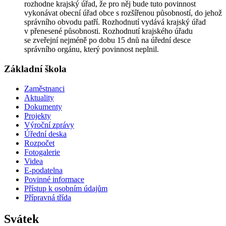
rozhodne krajský úřad, že pro něj bude tuto povinnost
vykonávat obecní úřad obce s rozšířenou působností, do jehož
správního obvodu patří. Rozhodnutí vydává krajský úřad
v přenesené působnosti. Rozhodnutí krajského úřadu
se zveřejní nejméně po dobu 15 dnů na úřední desce
správního orgánu, který povinnost neplnil.
Základní škola
Zaměstnanci
Aktuality
Dokumenty
Projekty
Výroční zprávy
Úřední deska
Rozpočet
Fotogalerie
Videa
E-podatelna
Povinné informace
Přístup k osobním údajům
Přípravná třída
Svátek