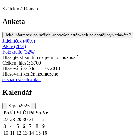
Svátek má
Roman
Anketa
Jaké informace na našich webových stránkách nejčastěji vyhledáváte?
Jídelníček (40%)
Akce (28%)
Fotografie (32%)
Hlasujte kliknutím na jednu z možností
Celkem hlasů: 3700
Hlasování začalo: 1. 10. 2018
Hlasování končí: neomezeno
seznam všech anket
Kalendář
Srpen
2026
Po
Út
St
Čt
Pá
So
Ne
27
28
29
30
31
1
2
3
4
5
6
7
8
9
10
11
12
13
14
15
16