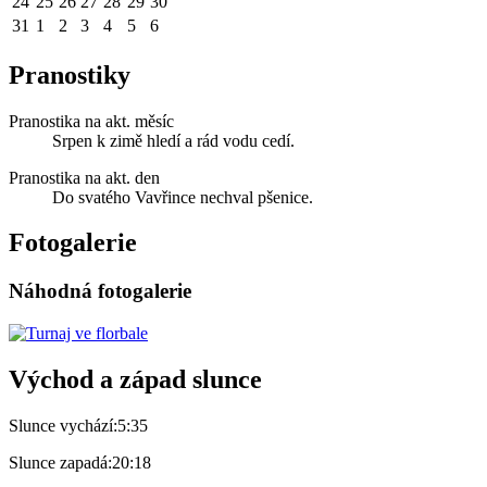
24
25
26
27
28
29
30
31
1
2
3
4
5
6
Pranostiky
Pranostika na akt. měsíc
Srpen k zimě hledí a rád vodu cedí.
Pranostika na akt. den
Do svatého Vavřince nechval pšenice.
Fotogalerie
Náhodná fotogalerie
Východ a západ slunce
Slunce vychází:
5:35
Slunce zapadá:
20:18