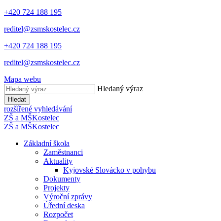
+420 724 188 195
reditel@zsmskostelec.cz
+420 724 188 195
reditel@zsmskostelec.cz
Mapa webu
Hledaný výraz
Hledat
rozšířené vyhledávání
ZŠ a MŠ
Kostelec
ZŠ a MŠ
Kostelec
Základní škola
Zaměstnanci
Aktuality
Kyjovské Slovácko v pohybu
Dokumenty
Projekty
Výroční zprávy
Úřední deska
Rozpočet