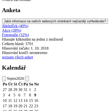
Anketa
Jaké informace na našich webových stránkách nejčastěji vyhledáváte?
Jídelníček (40%)
Akce (28%)
Fotografie (32%)
Hlasujte kliknutím na jednu z možností
Celkem hlasů: 3701
Hlasování začalo: 1. 10. 2018
Hlasování končí: neomezeno
seznam všech anket
Kalendář
Srpen
2026
Po
Út
St
Čt
Pá
So
Ne
27
28
29
30
31
1
2
3
4
5
6
7
8
9
10
11
12
13
14
15
16
17
18
19
20
21
22
23