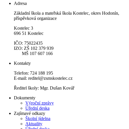
Adresa
Základní škola a mateřská škola Kostelec, okres Hodonín,
příspěvková organizace
Kostelec 3
696 51 Kostelec
IČO: 75022435
IZO: ZŠ 102 379 939
MŠ 107 607 166
Kontakty
Telefon: 724 188 195
E-mail: reditel@zsmskostelec.cz
Ředitel školy: Mgr. Dušan Kovář
Dokumenty
Výroční zprávy
Úřední deska
Zajímavé odkazy
Školní jídelna
Aktuality
Úřední deska