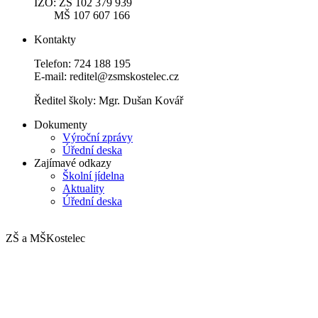
IZO: ZŠ 102 379 939
MŠ 107 607 166
Kontakty
Telefon: 724 188 195
E-mail: reditel@zsmskostelec.cz
Ředitel školy: Mgr. Dušan Kovář
Dokumenty
Výroční zprávy
Úřední deska
Zajímavé odkazy
Školní jídelna
Aktuality
Úřední deska
ZŠ a MŠ
Kostelec