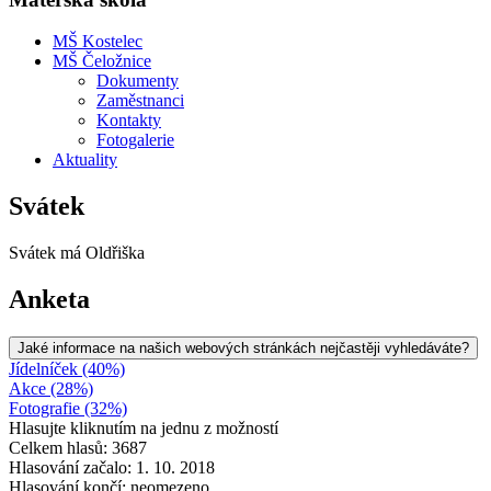
MŠ Kostelec
MŠ Čeložnice
Dokumenty
Zaměstnanci
Kontakty
Fotogalerie
Aktuality
Svátek
Svátek má
Oldřiška
Anketa
Jaké informace na našich webových stránkách nejčastěji vyhledáváte?
Jídelníček (40%)
Akce (28%)
Fotografie (32%)
Hlasujte kliknutím na jednu z možností
Celkem hlasů: 3687
Hlasování začalo: 1. 10. 2018
Hlasování končí: neomezeno