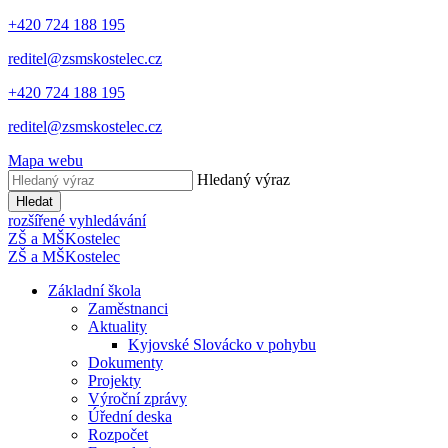
+420 724 188 195
reditel@zsmskostelec.cz
+420 724 188 195
reditel@zsmskostelec.cz
Mapa webu
Hledaný výraz
Hledat
rozšířené vyhledávání
ZŠ a MŠ
Kostelec
ZŠ a MŠ
Kostelec
Základní škola
Zaměstnanci
Aktuality
Kyjovské Slovácko v pohybu
Dokumenty
Projekty
Výroční zprávy
Úřední deska
Rozpočet