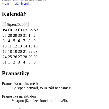
seznam všech anket
Kalendář
Srpen
2026
Po
Út
St
Čt
Pá
So
Ne
27
28
29
30
31
1
2
3
4
5
6
7
8
9
10
11
12
13
14
15
16
17
18
19
20
21
22
23
24
25
26
27
28
29
30
31
1
2
3
4
5
6
Pranostiky
Pranostika na akt. měsíc
Co srpen neuvaří, to už září nedosmaží.
Pranostika na akt. den
V srpnu již nelze slunci mnoho věřit.