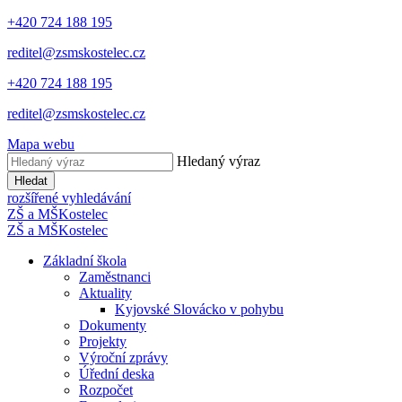
+420 724 188 195
reditel@zsmskostelec.cz
+420 724 188 195
reditel@zsmskostelec.cz
Mapa webu
Hledaný výraz
Hledat
rozšířené vyhledávání
ZŠ a MŠ
Kostelec
ZŠ a MŠ
Kostelec
Základní škola
Zaměstnanci
Aktuality
Kyjovské Slovácko v pohybu
Dokumenty
Projekty
Výroční zprávy
Úřední deska
Rozpočet