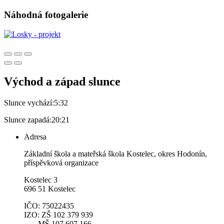
Náhodná fotogalerie
Východ a západ slunce
Slunce vychází:
5:32
Slunce zapadá:
20:21
Adresa
Základní škola a mateřská škola Kostelec, okres Hodonín,
příspěvková organizace
Kostelec 3
696 51 Kostelec
IČO: 75022435
IZO: ZŠ 102 379 939
MŠ 107 607 166