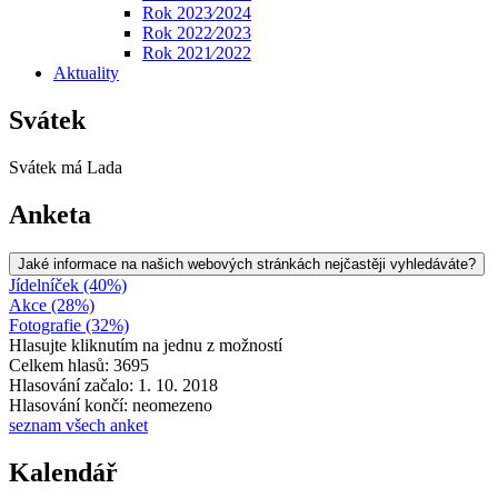
Rok 2023⁄2024
Rok 2022⁄2023
Rok 2021⁄2022
Aktuality
Svátek
Svátek má
Lada
Anketa
Jaké informace na našich webových stránkách nejčastěji vyhledáváte?
Jídelníček (40%)
Akce (28%)
Fotografie (32%)
Hlasujte kliknutím na jednu z možností
Celkem hlasů: 3695
Hlasování začalo: 1. 10. 2018
Hlasování končí: neomezeno
seznam všech anket
Kalendář