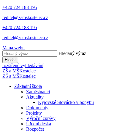
+420 724 188 195
reditel@zsmskostelec.cz
+420 724 188 195
reditel@zsmskostelec.cz
Mapa webu
Hledaný výraz
Hledat
rozšířené vyhledávání
ZŠ a MŠ
Kostelec
ZŠ a MŠ
Kostelec
Základní škola
Zaměstnanci
Aktuality
Kyjovské Slovácko v pohybu
Dokumenty
Projekty
Výroční zprávy
Úřední deska
Rozpočet