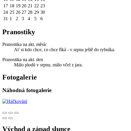
17
18
19
20
21
22
23
24
25
26
27
28
29
30
31
1
2
3
4
5
6
Pranostiky
Pranostika na akt. měsíc
Ať si kdo chce, co chce říká - v srpnu ještě do rybníka.
Pranostika na akt. den
Málo plodů v srpnu, málo včel z jara.
Fotogalerie
Náhodná fotogalerie
Východ a západ slunce