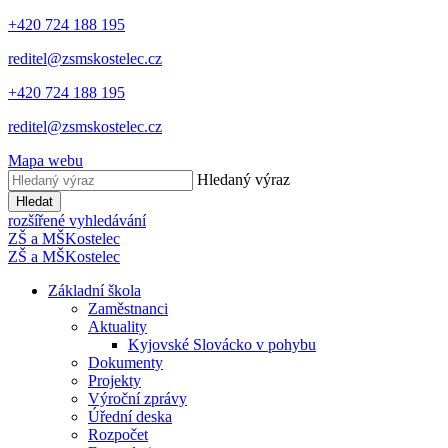
+420 724 188 195
reditel@zsmskostelec.cz
+420 724 188 195
reditel@zsmskostelec.cz
Mapa webu
Hledaný výraz
Hledat
rozšířené vyhledávání
ZŠ a MŠ
Kostelec
ZŠ a MŠ
Kostelec
Základní škola
Zaměstnanci
Aktuality
Kyjovské Slovácko v pohybu
Dokumenty
Projekty
Výroční zprávy
Úřední deska
Rozpočet