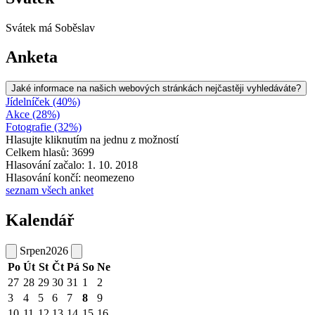
Svátek má
Soběslav
Anketa
Jaké informace na našich webových stránkách nejčastěji vyhledáváte?
Jídelníček (40%)
Akce (28%)
Fotografie (32%)
Hlasujte kliknutím na jednu z možností
Celkem hlasů: 3699
Hlasování začalo: 1. 10. 2018
Hlasování končí: neomezeno
seznam všech anket
Kalendář
Srpen
2026
Po
Út
St
Čt
Pá
So
Ne
27
28
29
30
31
1
2
3
4
5
6
7
8
9
10
11
12
13
14
15
16