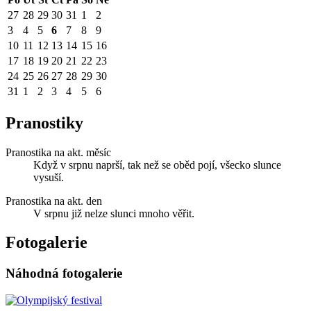
27
28
29
30
31
1
2
3
4
5
6
7
8
9
10
11
12
13
14
15
16
17
18
19
20
21
22
23
24
25
26
27
28
29
30
31
1
2
3
4
5
6
Pranostiky
Pranostika na akt. měsíc
Když v srpnu naprší, tak než se oběd pojí, všecko slunce
vysuší.
Pranostika na akt. den
V srpnu již nelze slunci mnoho věřit.
Fotogalerie
Náhodná fotogalerie