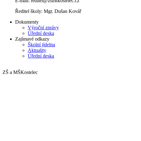
E-mail: reditel@zsmskostelec.cz
Ředitel školy: Mgr. Dušan Kovář
Dokumenty
Výroční zprávy
Úřední deska
Zajímavé odkazy
Školní jídelna
Aktuality
Úřední deska
ZŠ a MŠ
Kostelec