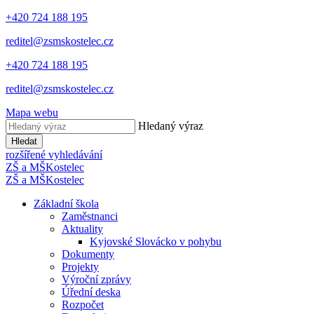
+420 724 188 195
reditel@zsmskostelec.cz
+420 724 188 195
reditel@zsmskostelec.cz
Mapa webu
Hledaný výraz
Hledat
rozšířené vyhledávání
ZŠ a MŠ
Kostelec
ZŠ a MŠ
Kostelec
Základní škola
Zaměstnanci
Aktuality
Kyjovské Slovácko v pohybu
Dokumenty
Projekty
Výroční zprávy
Úřední deska
Rozpočet