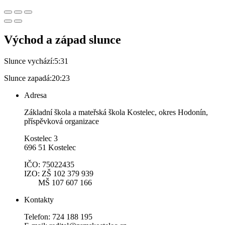
Východ a západ slunce
Slunce vychází:
5:31
Slunce zapadá:
20:23
Adresa
Základní škola a mateřská škola Kostelec, okres Hodonín,
příspěvková organizace
Kostelec 3
696 51 Kostelec
IČO: 75022435
IZO: ZŠ 102 379 939
MŠ 107 607 166
Kontakty
Telefon: 724 188 195