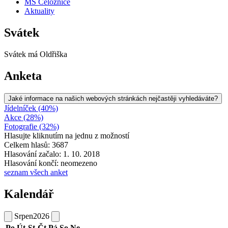
MŠ Čeložnice
Aktuality
Svátek
Svátek má
Oldřiška
Anketa
Jaké informace na našich webových stránkách nejčastěji vyhledáváte?
Jídelníček (40%)
Akce (28%)
Fotografie (32%)
Hlasujte kliknutím na jednu z možností
Celkem hlasů: 3687
Hlasování začalo: 1. 10. 2018
Hlasování končí: neomezeno
seznam všech anket
Kalendář
Srpen
2026
Po
Út
St
Čt
Pá
So
Ne