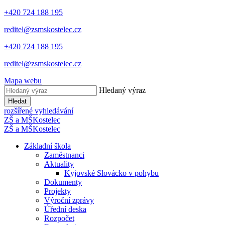
+420 724 188 195
reditel@zsmskostelec.cz
+420 724 188 195
reditel@zsmskostelec.cz
Mapa webu
Hledaný výraz
Hledat
rozšířené vyhledávání
ZŠ a MŠ
Kostelec
ZŠ a MŠ
Kostelec
Základní škola
Zaměstnanci
Aktuality
Kyjovské Slovácko v pohybu
Dokumenty
Projekty
Výroční zprávy
Úřední deska
Rozpočet