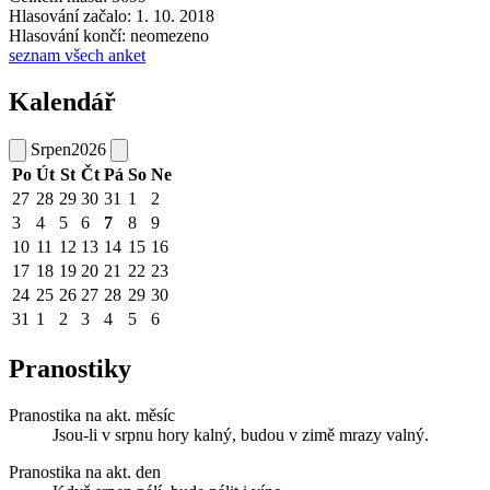
Hlasování začalo: 1. 10. 2018
Hlasování končí: neomezeno
seznam všech anket
Kalendář
Srpen
2026
Po
Út
St
Čt
Pá
So
Ne
27
28
29
30
31
1
2
3
4
5
6
7
8
9
10
11
12
13
14
15
16
17
18
19
20
21
22
23
24
25
26
27
28
29
30
31
1
2
3
4
5
6
Pranostiky
Pranostika na akt. měsíc
Jsou-li v srpnu hory kalný, budou v zimě mrazy valný.
Pranostika na akt. den