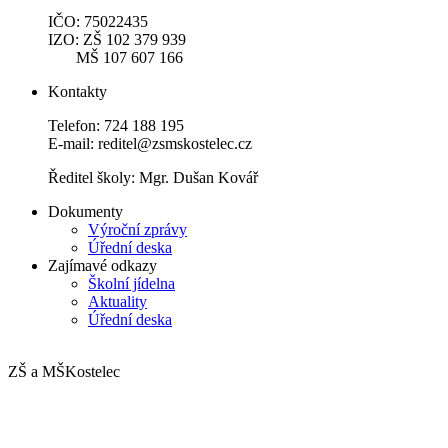
IČO: 75022435
IZO: ZŠ 102 379 939
MŠ 107 607 166
Kontakty
Telefon: 724 188 195
E-mail: reditel@zsmskostelec.cz
Ředitel školy: Mgr. Dušan Kovář
Dokumenty
Výroční zprávy
Úřední deska
Zajímavé odkazy
Školní jídelna
Aktuality
Úřední deska
ZŠ a MŠ
Kostelec