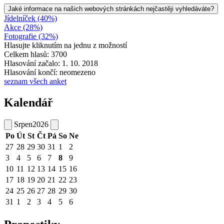
Jaké informace na našich webových stránkách nejčastěji vyhledáváte?
Jídelníček (40%)
Akce (28%)
Fotografie (32%)
Hlasujte kliknutím na jednu z možností
Celkem hlasů: 3700
Hlasování začalo: 1. 10. 2018
Hlasování končí: neomezeno
seznam všech anket
Kalendář
Srpen
2026
Po
Út
St
Čt
Pá
So
Ne
27
28
29
30
31
1
2
3
4
5
6
7
8
9
10
11
12
13
14
15
16
17
18
19
20
21
22
23
24
25
26
27
28
29
30
31
1
2
3
4
5
6