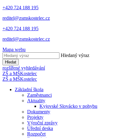
+420 724 188 195
reditel@zsmskostelec.cz
+420 724 188 195
reditel@zsmskostelec.cz
Mapa webu
Hledaný výraz
Hledat
rozšířené vyhledávání
ZŠ a MŠ
Kostelec
ZŠ a MŠ
Kostelec
Základní škola
Zaměstnanci
Aktuality
Kyjovské Slovácko v pohybu
Dokumenty
Projekty
Výroční zprávy
Úřední deska
Rozpočet