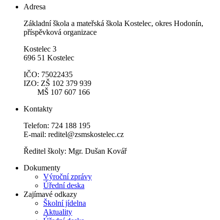
Adresa
Základní škola a mateřská škola Kostelec, okres Hodonín,
příspěvková organizace
Kostelec 3
696 51 Kostelec
IČO: 75022435
IZO: ZŠ 102 379 939
MŠ 107 607 166
Kontakty
Telefon: 724 188 195
E-mail: reditel@zsmskostelec.cz
Ředitel školy: Mgr. Dušan Kovář
Dokumenty
Výroční zprávy
Úřední deska
Zajímavé odkazy
Školní jídelna
Aktuality