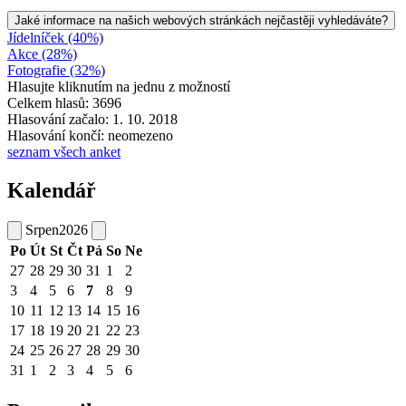
Jaké informace na našich webových stránkách nejčastěji vyhledáváte?
Jídelníček (40%)
Akce (28%)
Fotografie (32%)
Hlasujte kliknutím na jednu z možností
Celkem hlasů: 3696
Hlasování začalo: 1. 10. 2018
Hlasování končí: neomezeno
seznam všech anket
Kalendář
Srpen
2026
Po
Út
St
Čt
Pá
So
Ne
27
28
29
30
31
1
2
3
4
5
6
7
8
9
10
11
12
13
14
15
16
17
18
19
20
21
22
23
24
25
26
27
28
29
30
31
1
2
3
4
5
6