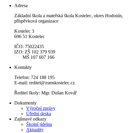
Adresa
Základní škola a mateřská škola Kostelec, okres Hodonín,
příspěvková organizace
Kostelec 3
696 51 Kostelec
IČO: 75022435
IZO: ZŠ 102 379 939
MŠ 107 607 166
Kontakty
Telefon: 724 188 195
E-mail: reditel@zsmskostelec.cz
Ředitel školy: Mgr. Dušan Kovář
Dokumenty
Výroční zprávy
Úřední deska
Zajímavé odkazy
Školní jídelna
Aktuality