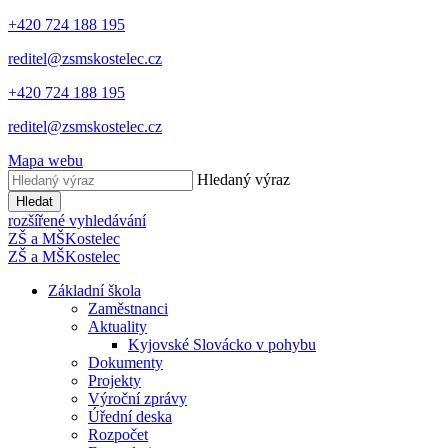
+420 724 188 195
reditel@zsmskostelec.cz
+420 724 188 195
reditel@zsmskostelec.cz
Mapa webu
Hledaný výraz
Hledat
rozšířené vyhledávání
ZŠ a MŠ
Kostelec
ZŠ a MŠ
Kostelec
Základní škola
Zaměstnanci
Aktuality
Kyjovské Slovácko v pohybu
Dokumenty
Projekty
Výroční zprávy
Úřední deska
Rozpočet